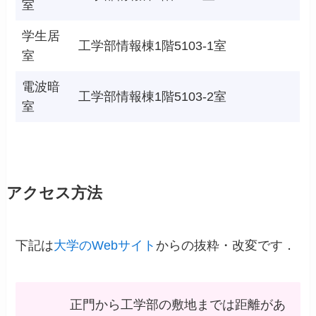
室
学生居
工学部情報棟1階5103-1室
室
電波暗
工学部情報棟1階5103-2室
室
アクセス方法
下記は
大学のWebサイト
からの抜粋・改変です．
正門から工学部の敷地までは距離があ