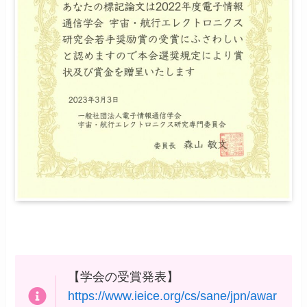
【学会の受賞発表】
https://www.ieice.org/cs/sane/jpn/awar